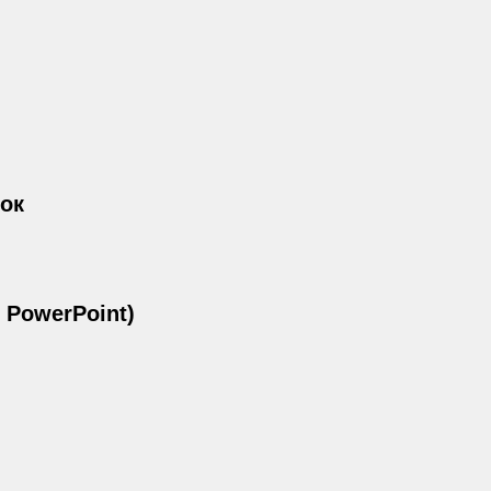
док
 PowerPoint)