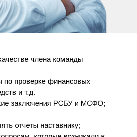
;
качестве члена команды
ы по проверке финансовых
ств и т.д.
кие заключения РСБУ и МСФО;
ять отчеты наставнику;
опросам, которые возникали в