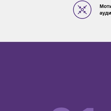
Моти
ауди