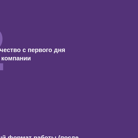
2
чество с первого дня
 компании
4
й формат работы (после