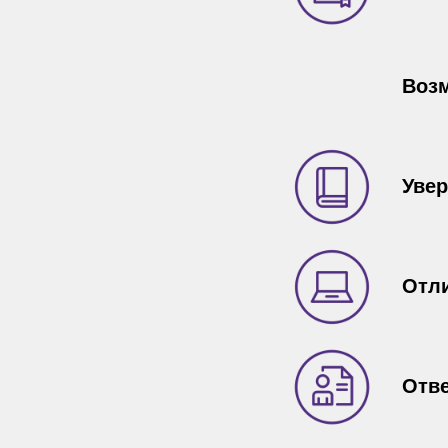
Возм
Увер
Отли
Отве