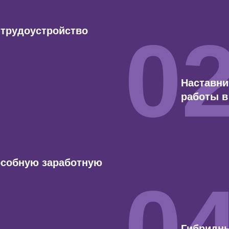
0
трудоустройство
Наставни
работы в
особную заработную
0
Гибридны