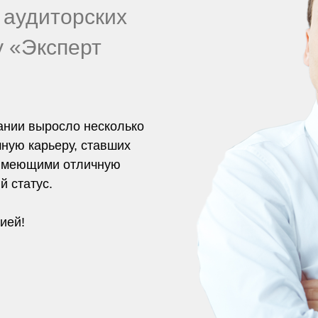
 аудиторских
у «Эксперт
ании выросло несколько
ную карьеру, ставших
 имеющими отличную
 статус.
ией!