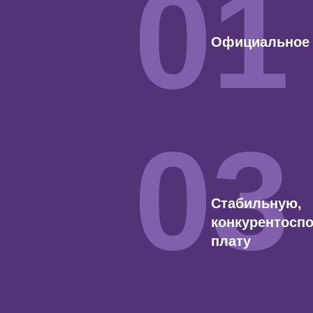
01
Официальное 
03
Стабильную,
конкурентосп
плату